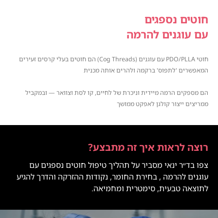
חוטים נספגים
עם עוגנים להרמה
חוטי PDO/PLLA עם עוגנים (Cog Threads) הם חוטים בעלי קרסים זעירים
המאפשרים 'לתפוס' ברקמה ולהרים אותה מכנית
PDO LIFTING THREADS
LIFT WITHOUT
הם מספקים הרמה מיידית וניכרת של לחיים, קו לסת וצוואר — ובמקביל
SURGERY
ממריצים ייצור קולגן לאפקט ממושך
רוצה לראות איך זה מתבצע?
צפו בד״ר ינאי מסביר על תהליך טיפול חוטים נספגים עם
עוגנים להרמה , בחירת החומר, נקודות ההזרקה והדרך להגיע
לתוצאה טבעית, סימטרית ומחמיאה.