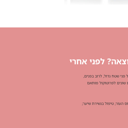
צאה? לפני אחרי
פני שטח גדול, לרוב בפנים,
ם שונים לפרוטוקול מותאם
ס העור; טיפול בנשירת שיער;