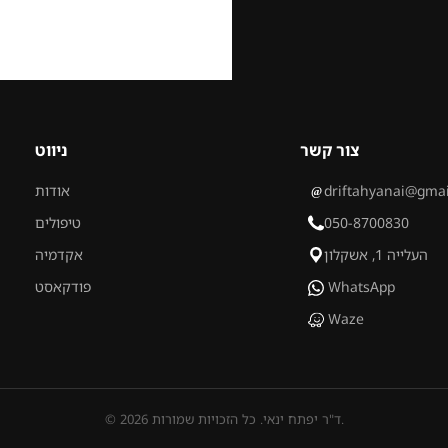
צור קשר
ניווט
driftahyanai@gma
אודות
050-8700830
טיפולים
העלייה 1, אשקלון
אקדמיה
WhatsApp
פודקאסט
Waze
© 2026 ד"ר יפתח ינאי. כל הזכויות שמורות.