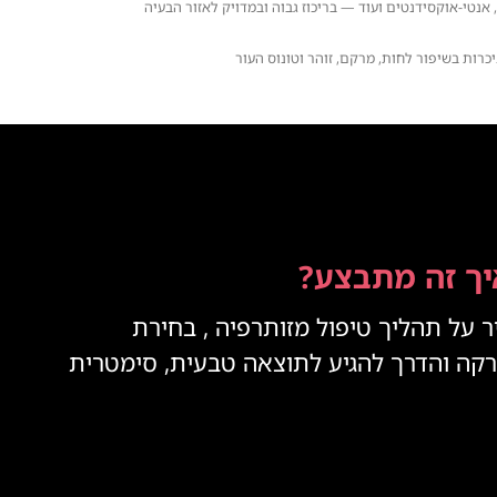
אנטי-אוקסידנטים ועוד — בריכוז גבוה ובמדויק לאזור הבעיה
כרות בשיפור לחות, מרקם, זוהר וטונוס העור
יך זה מתבצע?
ר על תהליך טיפול מזותרפיה , בחירת
רקה והדרך להגיע לתוצאה טבעית, סימטרית