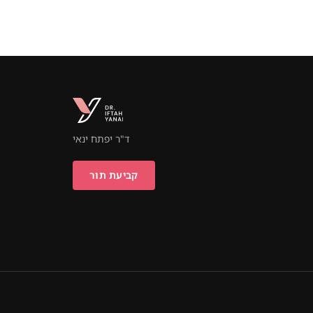
ד"ר יפתח ינאי
קביעת תור