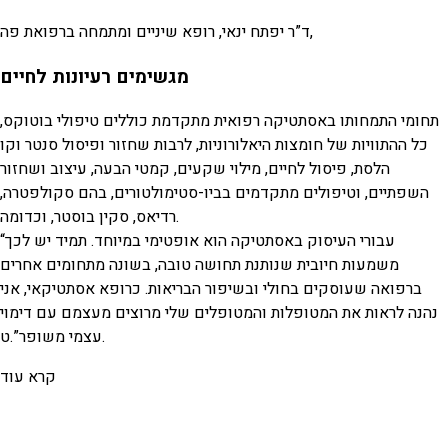
ד”ר יפתח ינאי, רופא שיניים ומתמחה ברפואת פה,
מגשימים רעיונות לחיים
תחומי התמחותו באסתטיקה רפואית מתקדמת כוללים טיפולי בוטוקס,
כל ההתוויות של חומצות היאלורוניות, לרבות שחזור ופיסול סנטר וקו
הלסת, פיסול לחיים, מילוי שקעים, קמטי הבעה, עיצוב ושחזור
השפתיים, וטיפולים מתקדמים בביו-סטימולטורים, בהם סקולפטרה,
רדיאס, סקין בוסטר, וכדומה.
“עבורי העיסוק באסתטיקה הוא אופטימי במיוחד. תמיד יש לכך
משמעות חיובית שנותנת תחושה טובה, בשונה מתחומים אחרים
ברפואה שעוסקים בחולי ובשיפור הבריאות. כרופא אסתטיקאי, אני
נהנה לראות את המטופלות והמטופלים שלי מרוצים מעצמם עם דימוי
עצמי משופר”.ט.
קרא עוד