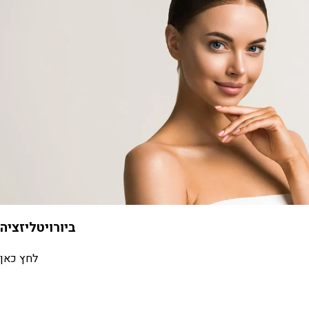
ביורויטליזציה
לחץ כאן