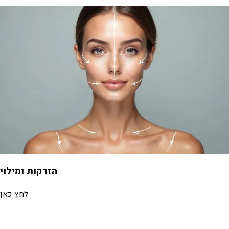
הזרקות ומילוי
לחץ כאן