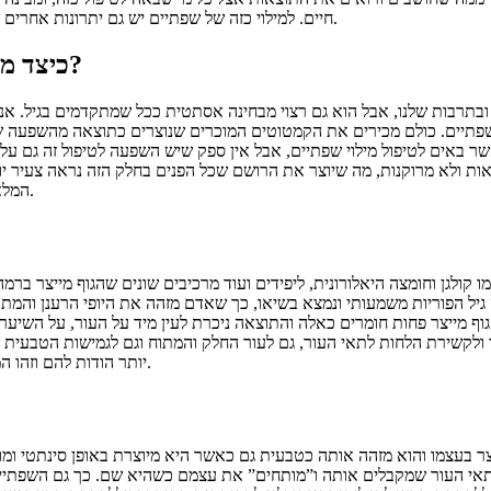
חיים. למילוי כזה של שפתיים יש גם יתרונות אחרים שכדאי לחשוב עליהם כאשר שוקלים לעבור טיפול כזה ולא מכירים את כולם.
כיצד מילוי שפתיים משפיע על הרושם שמקבלים מהפנים?
תרבות שלנו, אבל הוא גם רצוי מבחינה אסתטית ככל שמתקדמים בגיל. אנחנ
 שפתיים. כולם מכירים את הקמטוטים המוכרים שנוצרים כתוצאה מהשפעה של
אשר באים לטיפול מילוי שפתיים, אבל אין ספק שיש השפעה לטיפול זה גם ע
ות ולא מרוקנות, מה שיוצר את הרושם שכל הפנים בחלק הזה נראה צעיר יות
המלאות שמתרוקנות עם הזמן כחלק מהדלדול הטבעי, ולכן גם מומלץ לשיפור כזה.
 קולגן וחומצה היאלורונית, ליפידים ועוד מרכיבים שונים שהגוף מייצר בר
 גיל הפוריות משמעותי ונמצא בשיאו, כך שאדם מזהה את היופי הרענן והמת
ף מייצר פחות חומרים כאלה והתוצאה ניכרת לעין מיד על העור, על השיער ו
 ולקשירת הלחות לתאי העור, גם לעור החלק והמתוח וגם לגמישות הטבעית 
יותר הודות להם וזהו המראה שמנסים לשחזר כל הזמן החל בגיל שבו החומרים האלה כבר מידלדלים.
ר בעצמו והוא מזהה אותה כטבעית גם כאשר היא מיוצרת באופן סינתטי ומוזר
 תאי העור שמקבלים אותה ו”מותחים” את עצמם כשהיא שם. כך גם השפתיים