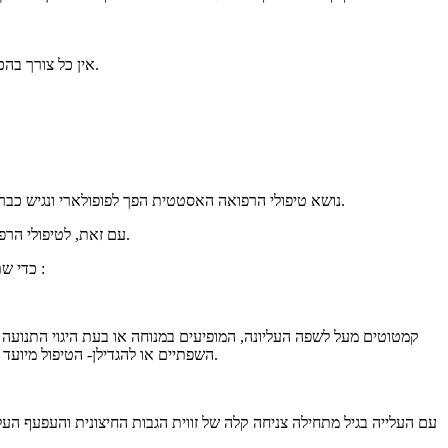
אין כל צורך בהכנה בטרם ביצוע מילוי השפתיים, ולאחרי הפעולה תיתכן נפיחות קלה בשפתיים ביום שלמחרת.
נושא טיפולי הרפואה האסטטית הפך לפופולארי ונגיש כבר כמעט לכולם. גיל הפונים יורד בהתמדה, טיפולי הבוטוקס הפכו לגימיק מסיבות ומילוי הקמטים והשפתיים כבר זועק מכל תכנית ריאליטי.
עם זאת, לטיפולי הרפואה האסטטית עלולים להתלוות גם אסונות אסתטיים כמו גם סיבוכים הנובעים מטיפולים רשלניים.
כדי שתדעו אם אתם באמת זקוקים לתיקון אסטטי בפניכם שאלו עצמכם השאלות הבאות :
קמטוטים מעל לשפה העליונה, המופיעים במנוחה או בעת היגוי התנועה 
השפתיים או להגדילן- הטיפול מיועד רק למלא את קו מתאר השפה העליונה שהתקמט בגלל איבוד תכולת החומצה ההיאלורונית הטבעית שבו עם הגיל.
עם העלייה בגיל מתחילה צניחה קלה של זווית הגבות החיצונית והעפעף הע