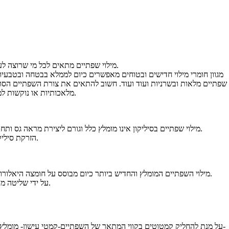
מילוי שפתיים מתאים לכל מי שרוצה לעבות במקצת או בהרבה את שפתיו או שפתיה.מילוי שפתיים אפשר לבצע בכל גיל וכמעט ללא כל מגבלות בריאותיות.
מגוון חומרי מילוי חדישים ובטוחים מאפשרים כיום לממלא בבטחה ובטבעיו
שפתיים מלאות ובשרניות ועוד ועוד. חשוב להתאים את צורת השפתיים הסו
מלאכותיות או נוקשות למגע יוצרות מראה מרתיע וזול לפנים ופוגמות באלגנטיות בגיל המבוגר ובמראה הנינוח והמזמין בגיל צעיר.
מילוי שפתיים בסיליקון אינו מומלץ כלל וגורם ליצירת מראה גס ותחושה נוקשה של השפתיים, לעיתים הזרקת סיליקון מביאה גם לעיוותים של ממש בשפתיים אשר מחייבים כריתת חלקים מהשפתיים על ידי מנתח.
הזרקת סיליקון עלולה לגרום גם לסיבוכים מאוחרים אשר יכולים להופיע גם שנים רבות לאחר ההזרקה.
מילוי השפתיים המומלץ והחדיש ביותר כיום מבוסס על חומצה היאלורונית פטנטית מבית רסטילן המכונה “ליפ- רפרש” המעניקה לשפתיים נפח ורכות טבעיים לחלוטין וכן משפרת את מרקם העור ורמת הלחות בשפתיים.
על ידי שליטה מדויקת בכמות החומר המוזרקת אפשר לשלוט בנפח השפתיים החדש וכן בעיצוב צורתן הסופית.
על מנת להחליק קמטוטים בקווי המתאר של השפתיים-קמטי עישון- מומלץ ל