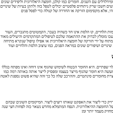
דלדלים עם השנים. חומרים כמו קולגן, חומצה היאלורונית וליפידים שונים
ם חשבו שרק ניתוחים פלסטיים יכולים לטפל בזה ולתקן בעיות של שינויים
מות הלחיים, קו הלסת אינו חד כשהיה בעבר, הקמטוטים מתגברים, העור
גע שבו מומלץ לבדוק את ההתאמה שלכם לטיפולים המתקדמים והיעילים מאוד
תוח על ידי הזרקה של חומצה היאלורונית או אפילו טיפול שנקרא מתיחה
י שפתיים. היא החומר הבטוח לשימוש שהגוף אינו דוחה ואינו מפתח בגללו
עשה היא חומר שהגוף מייצר בעצמו ומפסיק לייצר אותה באותה רמה כמו
וצרת מחומרים סינתטיים, וההרכב שלה כל כך זהה שהיא פשוט נספגת לאטה
יק כדי ליצור את האפקט שאותו רוצים ליצור. המיקומים השונים שבהם
של החומצה ההיאלורונית. הנפח המתמלא מחדש נשאר כזה לפחות חצי שנה