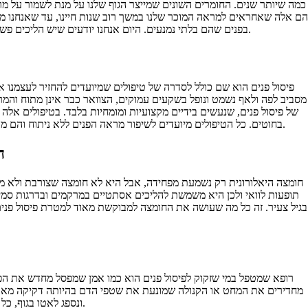
כמה שיותר שנים. החומרים השונים שמייצר הגוף שלנו על מנת לשמור על מרא
הם אלה שאחראים למראה המוכר שלנו במשך רוב שנות חיינו, עד שאנחנו מבי
בפנים שהם בלתי נמנעים. היום אנחנו יודעים שיש הליכים פשוטים וקלים בהרבה, רובם זעיר פולשניים ואינם כרוכים בניתוח או בסכין כלשהי, אלא מקסימום הזרקה או החדרה של קנולה כדי לפסל פנים.
פיסול פנים הוא שם כולל לסדרה של טיפולים שמיועדים להחזיר לעצמנו 
מסביב לפה ולאף נשמט ונופל בשקעים עמוקים, הצוואר כבר אינן מתוח והמר
של פיסול פנים, שנעשים בידיים מקצועיות ומומחיות בלבד. בטיפולים אל
בחוטים. כל הטיפולים מיועדים לשיפור מראה הפנים ללא ניתוח והם מתאימים לא רק למי שרוצה לשחזר את מראה הפנים הצעיר אלא אפילו לבצע שינויים ושיפורים שונים במראה הפנים, כמו עיצוב הלסת והלחיים ועוד.
ח
חומצה היאלורונית רק נשמעת מפחידה, אבל היא לא חומצה שצורבת ולא מסוכ
תופעות לוואי ולכן היא משמשת להליכים אסתטיים במרקמים ובדרגות סמי
בגיל צעיר. זה כל מה שעושה את החומצה למבוקשת מאוד למטרת פיסול פנים
רופא שמטפל במי שזקוק לפיסול פנים הוא כמו אמן שמפסל מחדש את הפנ
מחדירים את המחט או הקנולה שמונעת את שטפי הדם בהיותה דקיקה מאוד 
ונספג לאטו בגוף, כל מטופל לפי מצב גופו והחומר שנזקק לו למילוי. ככל שחוזרים על זה יותר, הוא מחזיק מעמד יותר זמן.