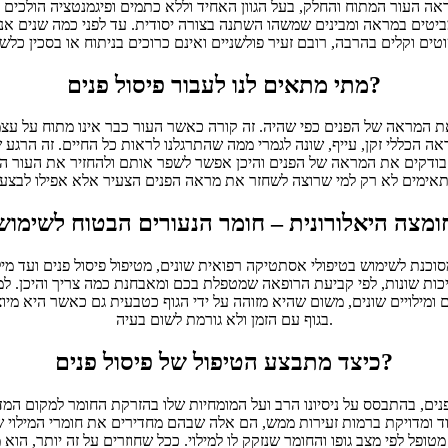
ה העור המתוח והחלק, בעל הגוון האחיד וללא כתמים ופיגמנטציה הולכים ומי
טים במראה ומבינים שמשהו השתנה בצורה יסודית. עד לפני כמה שנים אנשי
מתי מתאים לנו לעבור פיסול פנים?
את המראה של הפנים כפי שהיה. זה קורה כאשר העור כבר אינו מתוח על עצ
אה הכללי זקן, עייף, שונה לגמרי ממה שהתרגלנו לראות כל החיים. זה הר
ה בודקים את המראה של הפנים והיכן אפשר לשפר אותם ולהחזיר את העור המ
ומצה היאלורונית – חומר הנעורים הבטוח לשימוש
נת לשימוש בטיפולי אסתטיקה רפואית שונים, מטיפול פיסול פנים ועד מילו
כות שונות, לפי קביעת הרופאה שמטפלת בכם ומאבחנת כמה צריך והיכן. למ
 ומילויים שונים, משום שהיא מזוהה על ידי הגוף כטבעית גם כאשר היא מי
בגוף עם הזמן ולא גורמת לשום בעיה.
כיצד מתבצע הטיפול של פיסול פנים?
ים, בהתבסס על ניסיונו הרב ועל המומחיות שלו בהזרקת החומר למקום המדו
ומדויקת ברמות זעירות ממש, הם אלה שבהם מחדירים את חומרי המילוי 