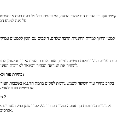
קמטי זעף בין הגבות הם קמטי הבעה, המופיעים בכל גיל בעת כעס או חשיפה
על מנת למנוע המשך העמקתו ולאפשר הרפייתו המלאה מומלץ להתחיל ולבצע טיפול בוטוקס באזור שבין הגבות.
קמטי החיוך למרות החינניות הרבה שלהם, הופכים עם הזמן לקמטים עמוקים
עם העלייה בגיל וכתלות בנטייה גנטית, אזור ארובת העין מאבד מהשומן התת
להחזיר את המראה הבהיר והמואר לארובות העיניים יש למלא השקעים שמתחת לעיניים באמצעות תכשירי מילוי מבוססי חומצה היאלורוניתהמיועדים במיוחד לאזור עדין ורגיש זה.
6. בהירת עור ולא יוצאת עוד מהבית ללא שכבה עבה של מייקאפ וקונסילר כדי להסתיר הכתמים על הפנים?
בקרב בהירי עור חשיפה לשמש גורמת לנזקים ברמת הד.נ.א בשכבות העור ה
מלאה ללא פגיעה בשכבות העור הבריאות באמצעות טיפולים בהבזקי אור – I.P.L או בשמם הפופולארי – פוטורג׳וביניישין.
7. ניסית כבר כל פריימר או מסכה קוסמטית כדי לצמצם את הנקבוביות המורחבות ?
נקבוביות מורחבות הן תופעה הנלוות בדרך כלל לעור שמן בגיל הנעורים 
אגרסיביים עלולים כולם להחריף התופעה הגורמת לתלות הולכת וגדלה בתכשירי איפור בסיס.