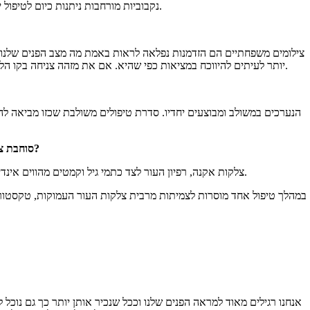
נקבוביות מורחבות ניתנות כיום לטיפול יעיל באמצעות טיפול בלייזר פרקציונלי המביא לכיווץ הנקבוביות באופן ניכר ולהחלקת מירקם העור באופן יסודי וקבוע.
צילומים משפחתיים הם הזדמנות נפלאה לראות באמת מה מצב הפנים שלנו. צ
יותר לעיתים להיווכח במציאות כפי שהיא. אם את מזהה צניחה בקו הלסת בפנים שלך או רפיון בעור הצוואר תוכלי להפיק תועלת רבה ממילוי ושחזור קו הלסת והזרקת בוטוקס לצוואר על מנת לשחזר את קו הלסת שאבד.
10. סוחבת צלקות אקנה ישנות, קמטים וקמטוטים שנוספו בשנים האחרונות וכתמי שמש רבים?
צלקות אקנה, רפיון העור לצד כתמי גיל וקמטים מהווים אינדיקציה לביצוע טיפול פילינג חד פעמי באמצעות לייזר. טיפולי פילינג באמצעות לייזר הם קלים יחסית ומבוצעים ללא כל צורך בהרדמה כללית.
במהלך טיפול אחד מוסרות לצמיתות מרבית צלקות העור העמוקות, טקסטורת הע
אנחנו רגילים מאוד למראה הפנים שלנו וככל שנכיר אותן יותר כך גם נוכל ל