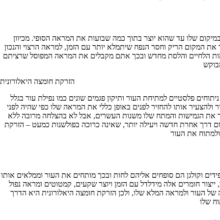
מיקום שלו עד שהוא יוצר בתוך כמה שבועות את המראה הסופי. מכיוון
 את המקום הריק וחסר הנפח שיתמלא יותר עם הזמן, למראה הרצוי והנכון
צמות הלחיים והלסת מחדש ובכך אתם מקבלים את המראה המפוסל שרציתם
הזרקת חומצה היאלורונית
יתוחים פלסטיים למתיחת העור ותיקון פגמים שונים כמו נפילת עור בגלל
ולהצעיר אותו להחזיר לפנים באופן כללי את המראה שלו כפי שהיה לפני
ר את הגמישות והמתח שלו משנות העשרים, אבל לא בהצלחה מרובה ללא
ום דרך אחרת חדשה ויעילה יותר, שאינה כרוכה בפולשנות כמעט – הזרקת
ידים וקולגן הם סופחים אליהם לחות ובכך מותחים את העור וממלאים אותו
ייצור חומרים אלה מידלדל עם הזמן ויוצר שקעים, קמטוטים ומראה נפול
ה של העור ולמראה המלא שלו, ולכן הזרקת חומצה היאלורונית היא הדרך