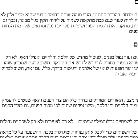
רקת מבחוץ בהרכב סינתטי, הגוף מזהה אותה כחומר טבעי שהוא מכיר ולכן לא
לחות לעור שגם ככה מתקשה לשמור על ליחוח תקין בגיל מבוגר, ובכך גם
חות, מתקנת את רקמת העור ושומרת על ריכוז נכון ומתאים של רמת הלחות
ם ועור נפול בפנים, לפיסול מחדש של הלסת והלחיים ואפילו האף, לא רק
היא נספגת בחזרה לגוף ויש לחדש את ההזרקה. חשוב לדעת שמכיוון שזהו
ו יוצר תופעות לוואי של אלרגיה ורגישות בדרך. כלל. עם זאת, חשוב לבדוק
מצבו. האזורים המוזרקים בדרך כלל הם צדי הפנים והאף שנוטים להעמיק
ות הלחיים וקו הלסת, מילוי נפחים שונים לפי מבנה הפנים, גם בצדי הפנים
רק לשפתיים גדולותמילוי שפתיים – לא רק לצעירות ולא רק לשפתיים גדולות
אה של השפתיים כדי לקבל אותן נפוחות ומוגדלות בלבד. ההשפעה על כל מראה
מה הפנים שלה קיבלו דגש אחר והן נראות כעת הרבה יותר צעירות ומלאות