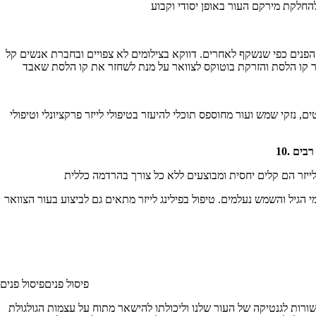
הפנים כפי שנשקף לאחרים. דווקא בצילומים לא צפויים ובחברת אנשים קל
זר בטיפולי לייזר פרקציונלי וטיפולי I.P.L הנערכים במשולב ומבוצעים יחדיו. סדרת טיפולים משולבת שכזו מביאה להחלקה של קמטוטים לצד הבהרת
הגיל והשמש נעלמים. טיפול בפילינג לייזר מתאים גם לביצוע בעור הצוואר
פיסול פניםפיסול פנים
שקשורות לגנטיקה של העור שלנו וליכולתו להישאר מתוח על עצמות הגולגולת