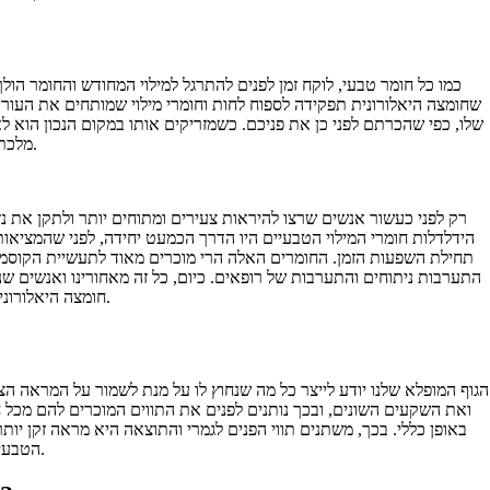
כמו כל חומר טבעי, לוקח זמן לפנים להתרגל למילוי המחודש והחומר ה
שחומצה היאלורונית תפקידה לספוח לחות וחומרי מילוי שמותחים את העור 
שלו, כפי שהכרתם לפני כן את פניכם. כשמזריקים אותו במקום הנכון ה
מלכתחילה. כך שבתוך כמה שבועות מהטיפול עצמו תקבלו את המראה הסופי והמבוקש.
רק לפני כעשור אנשים שרצו להיראות צעירים ומתוחים יותר ולתקן את נזק
הידלדלות חומרי המילוי הטבעיים היו הדרך הכמעט יחידה, לפני שהמציאו
תחילת השפעות הזמן. החומרים האלה הרי מוכרים מאוד לתעשיית הקוסמ
התערבות ניתוחים והתערבות של רופאים. כיום, כל זה מאחורינו ואנשים 
חומצה היאלורונית החומר הטבעי והיעיל ביותר שהגוף שלנו ייצר בעצמו על מנת למלא נפחים ולמתוח את העור.
הגוף המופלא שלנו יודע לייצר כל מה שנחוץ לו על מנת לשמור על המראה ה
ואת השקעים השונים, ובכך נותנים לפנים את התווים המוכרים להם מכל ח
באופן כללי. בכך, משתנים תווי הפנים לגמרי והתוצאה היא מראה זקן יו
הטבעית ביותר שאפשר לתקן את פגעי הזמן ולהחזיר לעור את המראה הנפוח והמתוח שלו.