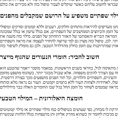
ו מעדיפים להיראות מתוחים וחלקים, רעננים וללא קמטים וסדקים וטיפולי
 הזמן והכיווצים הממושכים של השפתיים, אם בגלל עישון או בגלל שמכונה
ל המראה הבריא והאסתטי של האזור התחתון של הפנים. מילוי כזה משנה את
ר. לכן, טיפול כזה מצוין גם למי שרוצה להחזיר לעצמה את מראה השפתיים
חשוב להכיר: חומרי הנעורים שהגוף מייצר
מה מתאימה לגיל, בוודאי בשנים הראשונות. במאמר מוסגר ייאמר שהטבע הוא
וח עם הצורך להקים משפחה. אלא שבגיל מבוגר יותר, כשהגוף מושפע מהזמן
העיניים, השפתיים והלחיים, וכל תווי הפנים מושפעים מכך בצורה דרסטית.
שלו, לאחידות ולצחות העור ללא כתמים וקמטים. העור גם נראה מלא ומתוח
חומצה היאלורונית – המילוי הטבעי
קת לו מבחוץ, כפי שעושים בטיפולים כמו מילוי שפתיים או מילוי קמטוטים
 מגיבות לחומר זה כשהוא מוזרק אליהן והן מתנפחות בגלל הלחות שנקשרת