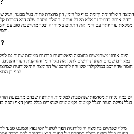
למה זהו חומר מצוין למילוי נפחים ולתיקוני פלסטיים?
חומצה היאלורונית קיימת בגוף כל הזמן, רק מיוצרת פחות בגיל מבוגר, הגיל
דוחה אותה כחומר זר אלא מקבל אותה. תועלת נוספת שלה היא הגברת קליט
ממלאת עוד יותר עם הזמן את התאים באזור זה ובכך מתיישבת טוב עם חומר
והמים שלו, כך שמלבד מילוי נפחים היא מעניקה לעור תוספת בריאות וחיוניות מבפנים.
הזרקת חומצה היאלורונית – האם מתאים לכל מקום?
היום אנחנו משתמשים בחומצה היאלורונית בדרגות סמיכות שונות גם לנילו
במקרים שבהם אנחנו נדרשים לתקן את נזקי הזמן והזדקנות העור והפנים.
חומר שההרכב במולקולרי שלו זהה להרכב של החומצה ההיאלורונית שמיוצרת על
לפני כן התאמה לטיפול ולחומרים ואת זה רק הרופאה המטפלת יכולה לומר לכם בפגישת ייעוץ ואבחון.
יש כמה נקודות מסוימות שנחשבות למקומות התורפה שבהם מתבצעת הזרקת ח
בגלל נפילת העור ובגלל קמטים וקמטוטים שנוצרים בגלל כיווץ האף והפה בדי
מילוי שפתיים בחומצה היאלורונית הפך לטיפול יופי נפוץ וכמעט טבעי ל
הפנים בגלל השוני בחלק התחתון של הפנים היא מרחיקת לכת הרבה יותר 