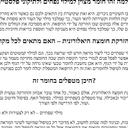
 שבו השינויים ניכרים. היא זאת שקושרת בין התאים ולכם גם כאשר היא מוז
ת הלחות וקשירתה לתאי העור, כך שמלבד מילוי של העור היא סופחת אליה 
ים אלה במקום שבו הוזרקה על ידי הרופאה. היא מסמיכה את הנוזלים והל
י שפתיים כדי ליצור מראה חדש למי שרוצה בכך, וגם למילוי קמטוטים ושקעי
 אפשר לפסל פנים לגמרי בתוך תקופת הזמן שבה החומצה מחזיקה מעמד עד ש
 ידי הגוף, היא אכן נחשבת לחומר טבעי שאינו נדחה על ידי הגוף ולכן אינ
היכן מטפלים בחומר זה?
ומצה היאלורונית, אולם כאמור, כל אחד עובר אבחון וההזרקה נעשית לפי 
בור ובאכילה. עוד מטפלים בשפתיים במילוי, בפיסול האף, בפיסול וחיטוב עצמ
ועוד, לפי הדרישה ולפי הצורך.
מילוי שפתיים – לא רק לצעירות ולא 
רבות, ובניגוד למה שנהוג לחשוב, לא מדובר רק בטיפול שמיועד לשינוי המר
ממה שחושבים ורואים את התוצאות אצל כל מי שבאה לטיפול כזה, ומבינה כ