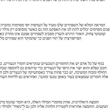
המראה המלא של השפתיים שלנו מעיד על העדפות יופי מסוימות בחברה וב
פנים מסוימים יכולים לתת לנו את האפקט הזה גם כאשר מוסיפים רק מילוי
קמטוטי צחוק. האזור הרגיש והעדין מסביב לשפתיים אמנם אינו מוזרק כ
הפרופורציה של תווי הפנים כך שהמוקד הוא שפתיים מלא
בגוף של כל אדם יש את החומרים הטבעיים שנקראים חומרי הנעורים, כמו
חכם ונפלא והוא יוצר את היופי של הנעורים כדי שיתאים גם לתקופה שבה
החולף ומכוח המשיכה, יש כבר פחות צורך באסתטיקה של הנעורים ולכן הגו
אלה חומרים שנמצאים בעור באופן טבעי ומוגבר, ואחראים גם לליחוח העור
חומצה היאלורונית, אחת מחומרי המילוי האלה, היא חומר שהגוף מייצ
ושקעים. החומצה אחראית לקשירת הלחות אליה ולכן גם ל”ניפוח” ולמילוי