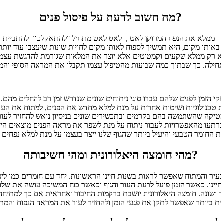
מה חשוב לדעת על פיסול פנים?
ולך וממלא את הנפח המרוקן לאטו, ולאט לאט מתחיל “להתאקלם” ולהתביית ב
באותו מקום, היא תמשיך לספוח לאותו מקום לחויות שונות שיעצבו עוד יותר
וא לא רק ממלא שקעים וקמטוטים אלא יוצר את המלאות שגורמת להדגשת ע
י הזמן לפנים שלהם עברו סוגי ניתוחים שונים שנדרש זמן רב להחלים מהם. נ
ת טכנולוגיות ושיטות אחרות על מנת למלא מחדש את הפנים, למתוח את העור 
טיקה שהשתמשה בהם בקרמים ובתכשירים שונים בניסיון נואש להחזיר לעו
שנרתעו מהאפשרויות לעבור ניתוח על מנת לשפר את מראה הפנים מוצאים הי
מהי חומצה היאלורונית ומהי חשיבותה?
צעיר והמתוח שאפשר לראות בשנות חיינו הראשונות. יחד עם חומרים כמו ליפ
יינו. כאשר הזמן פועל לרעת העור והגוף וכאשר כוח המשיכה עושה את שלו, 
תר ושונה. חומצה היאלורונית יושבת ברקמות החיבור ואחראית אם כך למתיח