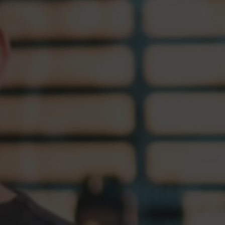
האקדמיה עם ד״ר אלון אדלמ
ברוכ
טיפולים
מטופ
הסוד 
22 min