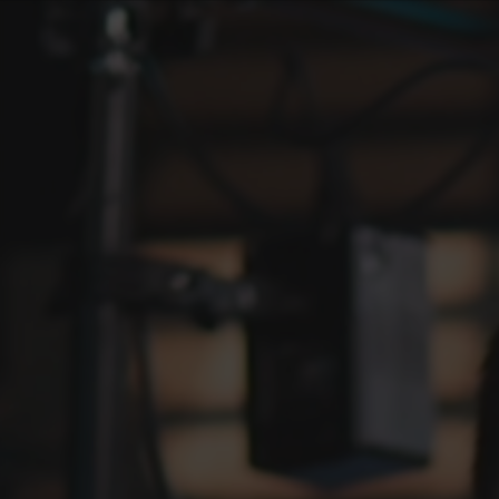
All Series
Back to main site