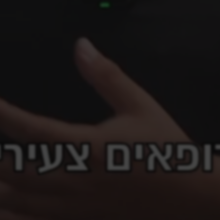
 LINE
NASOLABIAL
BARCODE
MARIONETTE
NECK
LOWER THIRD
SKIN REJUVENATION/SKIN BOOSTERS
PERI