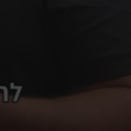
DÉCOLLETÉ
FULL FACE APPROACH
ORBITAL AREA
BOTULINUM TOXIN