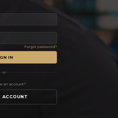
מטופ
הסוף
9 min
מטופ
11 min
Forgot password?
IGN IN
מטופ
or
10 min
ve an account?
E ACCOUNT
מטופ
11 min