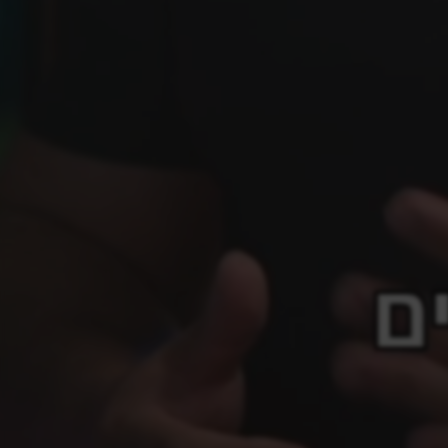
MORE TO WATCH
LIPS
CHEEKS
FOREHEAD
JAW
UPER THIRD
MIDDLE THIRD