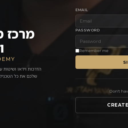
לת 2
 לסנטר הכפול
EMAIL
מרכז מ
PASSWORD
לת 3
ו
Remember me
DEMY
S
הדרכות וידאו ושיטות ע
שלכם את כל הטכניקו
לת 4
Don't ha
CREAT
לת 5