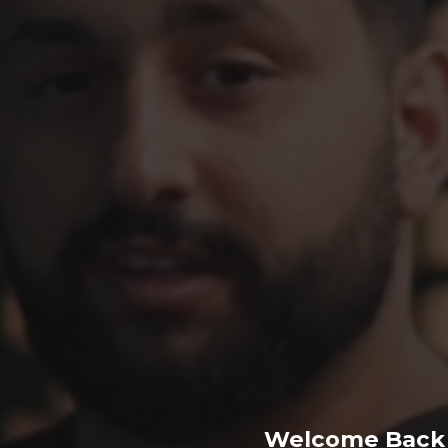
ן
ים הבאים
לת 1
לקו לסת מושלם: כך מעלימים את ה"ג'אולים" המציקים
Welcome Back